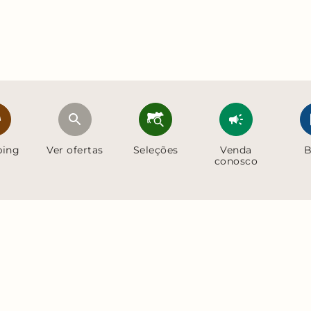
ping
Ver ofertas
Seleções
Venda
B
conosco
lítica de cookies
© 2026 - erural - Todos os direitos reservados
CNPJ: 31.793.454/0001-9
Torre Cirrus, 15° andar, Rua Arthur de Azevêdo Machado, 1225 - Costa A