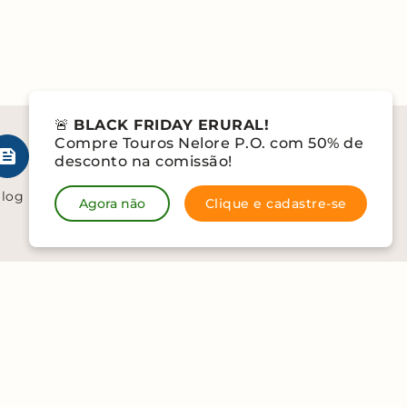
🚨
BLACK FRIDAY ERURAL!
Compre Touros Nelore P.O. com 50% de
desconto na comissão!
log
Trabalhe na
Agora não
Clique e cadastre-se
erural
Fale conosco
0
zul (41760-000)