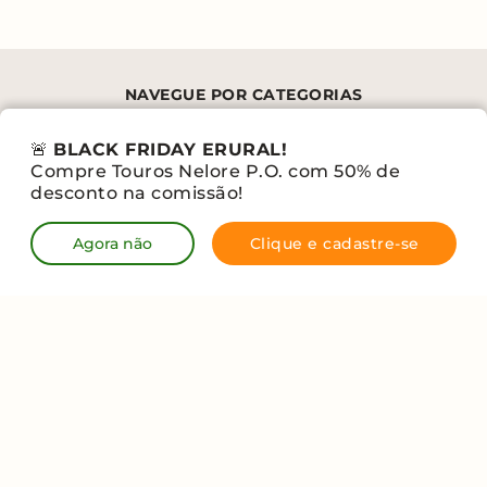
NAVEGUE POR CATEGORIAS
🚨
BLACK FRIDAY ERURAL!
Compre Touros Nelore P.O. com 50% de
desconto na comissão!
Eventos
Shopping
Ver ofertas
Seleções
Agora não
Clique e cadastre-se
Venda
Blog
Trabalhe na
conosco
erural
Fale conosco
Termos de
Política de
Política de