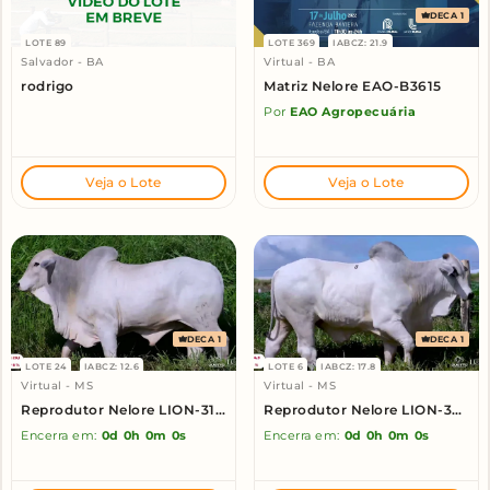
DECA 1
LOTE 89
LOTE 369
IABCZ: 21.9
Salvador - BA
Virtual - BA
rodrigo
Matriz Nelore EAO-B3615
Por
EAO Agropecuária
Veja o Lote
Veja o Lote
DECA 1
DECA 1
LOTE 24
IABCZ: 12.6
LOTE 6
IABCZ: 17.8
Virtual - MS
Virtual - MS
Reprodutor Nelore LION-3164
Reprodutor Nelore LION-3096
Encerra em:
0d
0h
0m
0s
Encerra em:
0d
0h
0m
0s