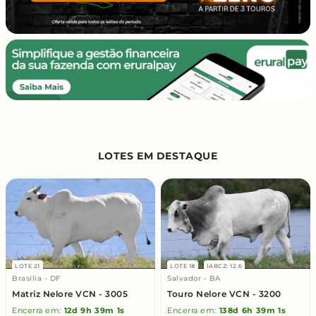
LOTES EM DESTAQUE
LOTE 21
LOTE 18
IABCZ: 12.6
Brasilia - DF
Salvador - BA
Matriz Nelore VCN - 3005
Touro Nelore VCN - 3200
Encerra em:
12d
9h
39m
0s
Encerra em:
138d
6h
39m
0s