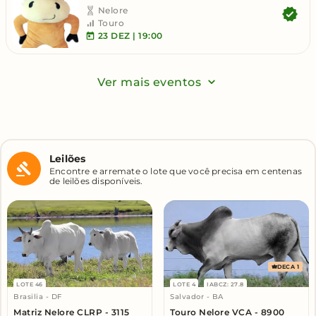
Nelore
Touro
23
DEZ | 19:00
Ver mais eventos
Leilões
Encontre e arremate o lote que você precisa em centenas
de leilões disponíveis.
DECA 1
LOTE 46
LOTE 4
IABCZ: 27.8
Brasilia - DF
Salvador - BA
Matriz Nelore CLRP - 3115
Touro Nelore VCA - 8900