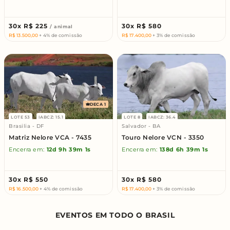
30x
R$ 225
30x
R$ 580
/ animal
R$ 13.500,00
+ 4% de comissão
R$ 17.400,00
+ 3% de comissão
DECA 1
LOTE 53
IABCZ: 15.1
LOTE 8
IABCZ: 36.4
Brasilia - DF
Salvador - BA
Matriz Nelore VCA - 7435
Touro Nelore VCN - 3350
Encerra em:
12d
9h
39m
0s
Encerra em:
138d
6h
39m
0s
30x
R$ 550
30x
R$ 580
R$ 16.500,00
+ 4% de comissão
R$ 17.400,00
+ 3% de comissão
EVENTOS EM TODO O BRASIL