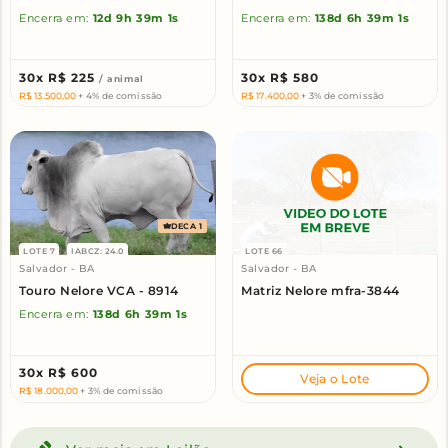
Encerra em:
12d
9h
39m
0s
Encerra em:
138d
6h
39m
0s
30x
R$ 225
30x
R$ 580
/ animal
R$ 13.500,00
+ 4% de comissão
R$ 17.400,00
+ 3% de comissão
DECA 1
LOTE 7
IABCZ: 24.0
LOTE 66
Salvador - BA
Salvador - BA
Touro Nelore VCA - 8914
Matriz Nelore mfra-3844
Encerra em:
138d
6h
39m
0s
30x
R$ 600
Veja o Lote
R$ 18.000,00
+ 3% de comissão