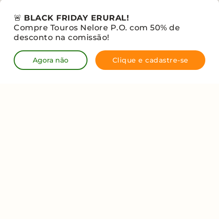
🚨
BLACK FRIDAY ERURAL!
Compre Touros Nelore P.O. com 50% de
desconto na comissão!
Eventos
Shopping
Ver ofertas
Seleções
Agora não
Clique e cadastre-se
Venda
Blog
Trabalhe na
conosco
erural
Fale conosco
Termos de
Política de
Política de
uso
privacidade
cookies
© 2026 - erural - Todos os direitos reservados
CNPJ: 31.793.454/0001-90
Civil towers, Torre Cirrus, 15° andar, Rua Arthur de Azevêdo