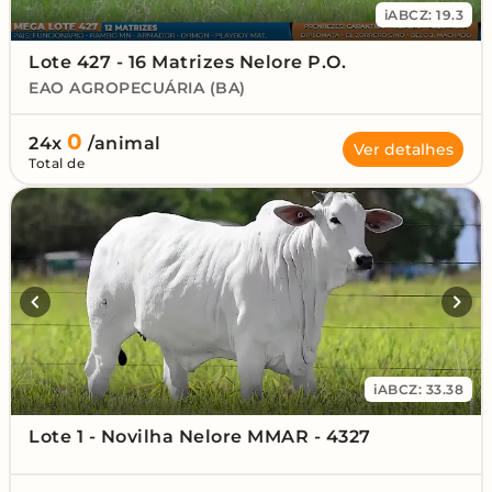
iABCZ: 19.3
Lote 427 - 16 Matrizes Nelore P.O.
EAO AGROPECUÁRIA (BA)
0
24x
/animal
Ver detalhes
Total de
iABCZ: 33.38
Lote 1 - Novilha Nelore MMAR - 4327