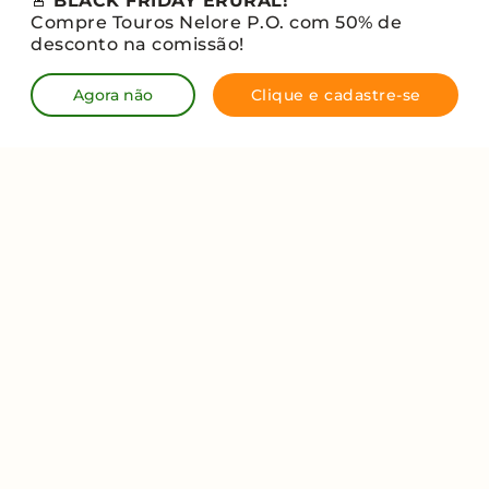
🚨
BLACK FRIDAY ERURAL!
Compre Touros Nelore P.O. com 50% de
desconto na comissão!
Eventos
Shopping
Ver ofertas
Seleções
Agora não
Clique e cadastre-se
Venda
Blog
Trabalhe na
conosco
erural
Fale conosco
Termos de
Política de
Política de
uso
privacidade
cookies
© 2026 - erural - Todos os direitos reservados
CNPJ: 31.793.454/0001-90
Civil towers, Torre Cirrus, 15° andar, Rua Arthur de Azevêdo
Machado, 1225 - Costa Azul (41760-000)