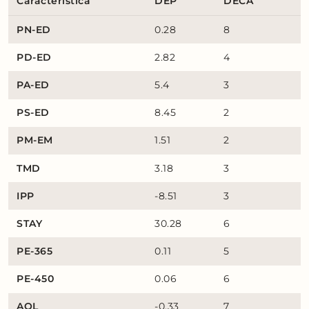
Característica
DEP
DECA
PN-ED
0.28
8
PD-ED
2.82
4
PA-ED
5.4
3
PS-ED
8.45
2
PM-EM
1.51
2
TMD
3.18
3
IPP
-8.51
3
STAY
30.28
6
PE-365
0.11
5
PE-450
0.06
6
AOL
-0.33
7