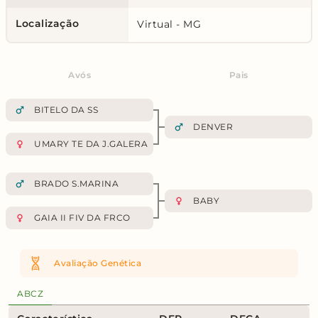
Localização
Virtual - MG
Avós
Pais
BITELO DA SS
DENVER
UMARY TE DA J.GALERA
BRADO S.MARINA
BABY
GAIA II FIV DA FRCO
Avaliação Genética
ABCZ