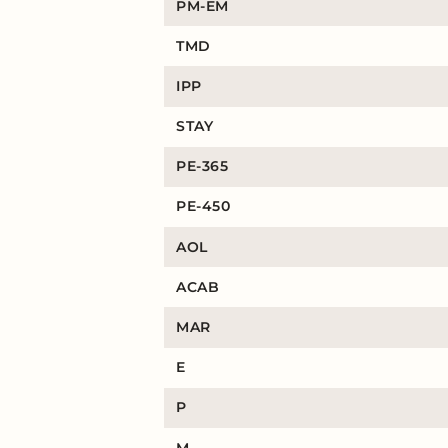
PM-EM
TMD
IPP
STAY
PE-365
PE-450
AOL
ACAB
MAR
E
P
M