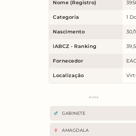
Nome (Registro)
395
Categoria
1 D
Nascimento
30/
iABCZ - Ranking
39,
Fornecedor
EAO
Localização
Virt
Avós
GABINETE
AMAGDALA