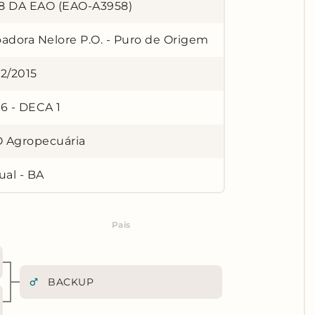
8 DA EAO (EAO-A3958)
oadora Nelore P.O. - Puro de Origem
12/2015
56 - DECA 1
 Agropecuária
ual - BA
Pais
BACKUP