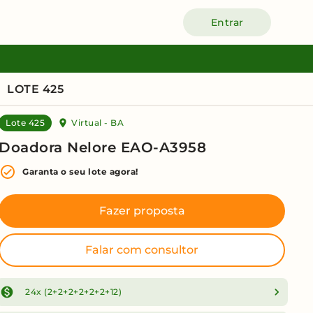
Entrar
LOTE 425
Lote 425
Virtual - BA
Doadora Nelore EAO-A3958
Garanta o seu lote agora!
Fazer proposta
Falar com consultor
24x (2+2+2+2+2+2+12)