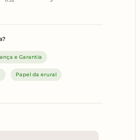
a?
ança e Garantia
a
Papel da erural