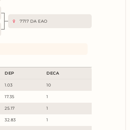
7717 DA EAO
DEP
DECA
1.03
10
17.35
1
25.17
1
32.83
1